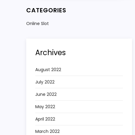
CATEGORIES
Online Slot
Archives
August 2022
July 2022
June 2022
May 2022
April 2022
March 2022