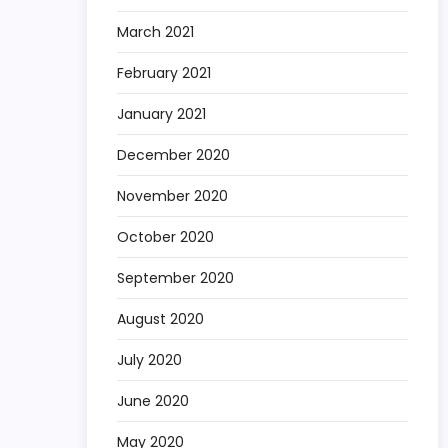
March 2021
February 2021
January 2021
December 2020
November 2020
October 2020
September 2020
August 2020
July 2020
June 2020
May 2020