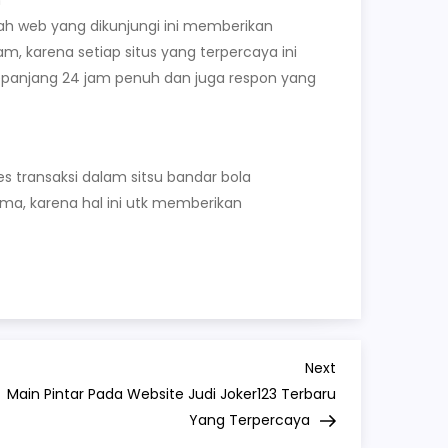
h
h web yang dikunjungi ini memberikan
, karena setiap situs yang terpercaya ini
epanjang 24 jam penuh dan juga respon yang
 transaksi dalam sitsu bandar bola
ama, karena hal ini utk memberikan
Next
Next
Post
Main Pintar Pada Website Judi Joker123 Terbaru
Yang Terpercaya