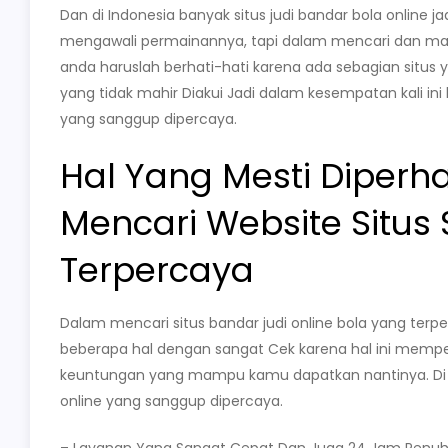
Dan di Indonesia banyak situs judi bandar bola online
mengawali permainannya, tapi dalam mencari dan main 
anda haruslah berhati-hati karena ada sebagian situs
yang tidak mahir Diakui Jadi dalam kesempatan kali ini
yang sanggup dipercaya.
Hal Yang Mesti Diperh
Mencari Website Situs 
Terpercaya
Dalam mencari situs bandar judi online bola yang ter
beberapa hal dengan sangat Cek karena hal ini memp
keuntungan yang mampu kamu dapatkan nantinya. Di ba
online yang sanggup dipercaya.