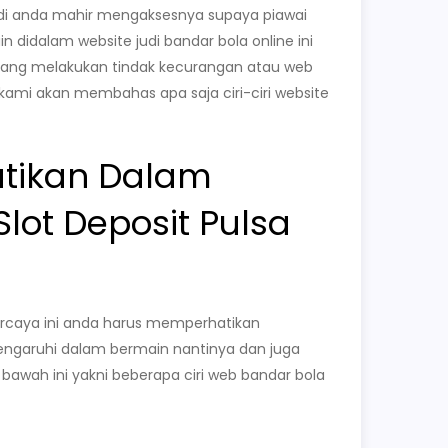
 jadi anda mahir mengaksesnya supaya piawai
didalam website judi bandar bola online ini
 yang melakukan tindak kecurangan atau web
 kami akan membahas apa saja ciri-ciri website
atikan Dalam
Slot Deposit Pulsa
percaya ini anda harus memperhatikan
engaruhi dalam bermain nantinya dan juga
wah ini yakni beberapa ciri web bandar bola