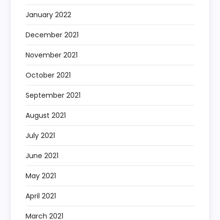
January 2022
December 2021
November 2021
October 2021
September 2021
August 2021
July 2021
June 2021
May 2021
April 2021
March 2021