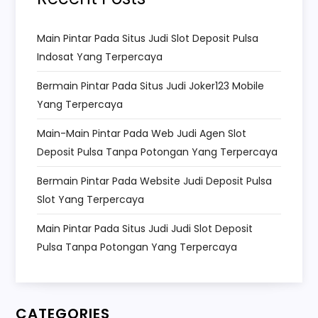
a
t
Main Pintar Pada Situs Judi Slot Deposit Pulsa
Indosat Yang Terpercaya
i
Bermain Pintar Pada Situs Judi Joker123 Mobile
o
Yang Terpercaya
n
Main-Main Pintar Pada Web Judi Agen Slot
Deposit Pulsa Tanpa Potongan Yang Terpercaya
Bermain Pintar Pada Website Judi Deposit Pulsa
Slot Yang Terpercaya
Main Pintar Pada Situs Judi Judi Slot Deposit
Pulsa Tanpa Potongan Yang Terpercaya
CATEGORIES