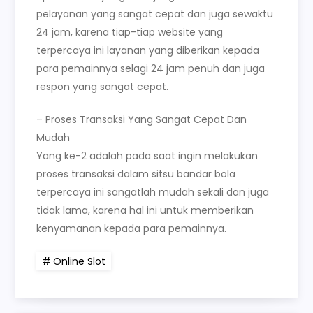
pelayanan yang sangat cepat dan juga sewaktu
24 jam, karena tiap-tiap website yang
terpercaya ini layanan yang diberikan kepada
para pemainnya selagi 24 jam penuh dan juga
respon yang sangat cepat.
– Proses Transaksi Yang Sangat Cepat Dan
Mudah
Yang ke-2 adalah pada saat ingin melakukan
proses transaksi dalam sitsu bandar bola
terpercaya ini sangatlah mudah sekali dan juga
tidak lama, karena hal ini untuk memberikan
kenyamanan kepada para pemainnya.
Online Slot