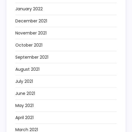
January 2022
December 2021
November 2021
October 2021
September 2021
August 2021
July 2021
June 2021
May 2021
April 2021
March 2021