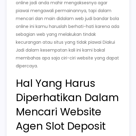
online jadi anda mahir mengaksesnya agar
piawai mengawali permainannya, tapi dalam
mencari dan main didalam web judi bandar bola
online ini kamu haruslah berhati-hati karena ada
sebagian web yang melakukan tindak
kecurangan atau situs yang tidak piawai Diakui
Jadi dalam kesempatan kali ini kami bakal
membahas apa saja ciri-ciri website yang dapat
dipercaya.
Hal Yang Harus
Diperhatikan Dalam
Mencari Website
Agen Slot Deposit