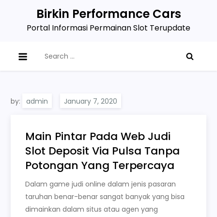
Skip
Birkin Performance Cars
to
Portal Informasi Permainan Slot Terupdate
content
Search
for:
by:
admin
Main Pintar Pada Web Judi
Slot Deposit Via Pulsa Tanpa
Potongan Yang Terpercaya
Dalam game judi online dalam jenis pasaran
taruhan benar-benar sangat banyak yang bisa
dimainkan dalam situs atau agen yang