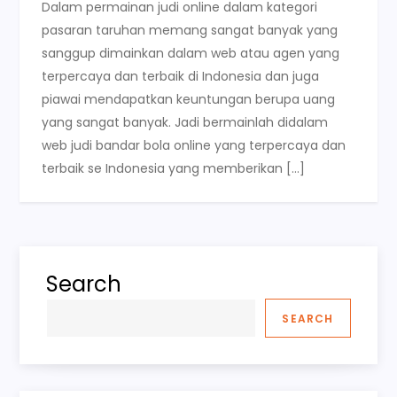
Dalam permainan judi online dalam kategori
pasaran taruhan memang sangat banyak yang
sanggup dimainkan dalam web atau agen yang
terpercaya dan terbaik di Indonesia dan juga
piawai mendapatkan keuntungan berupa uang
yang sangat banyak. Jadi bermainlah didalam
web judi bandar bola online yang terpercaya dan
terbaik se Indonesia yang memberikan […]
Search
SEARCH