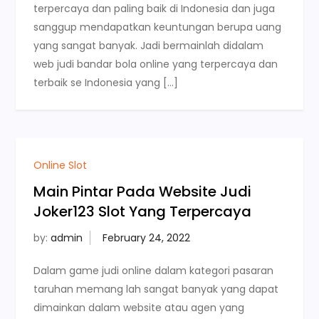
terpercaya dan paling baik di Indonesia dan juga
sanggup mendapatkan keuntungan berupa uang
yang sangat banyak. Jadi bermainlah didalam
web judi bandar bola online yang terpercaya dan
terbaik se Indonesia yang […]
Online Slot
Main Pintar Pada Website Judi
Joker123 Slot Yang Terpercaya
by:
admin
Dalam game judi online dalam kategori pasaran
taruhan memang lah sangat banyak yang dapat
dimainkan dalam website atau agen yang