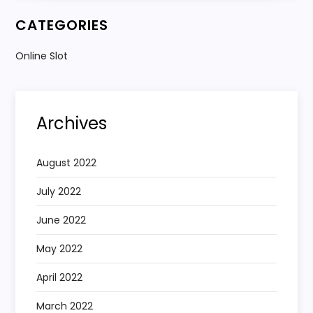
CATEGORIES
Online Slot
Archives
August 2022
July 2022
June 2022
May 2022
April 2022
March 2022