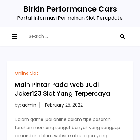
Skip
Birkin Performance Cars
to
Portal Informasi Permainan Slot Terupdate
content
Search
for:
Online Slot
Main Pintar Pada Web Judi
Joker123 Slot Yang Terpercaya
by:
admin
Dalam game judi online dalam tipe pasaran
taruhan memang sangat banyak yang sanggup
dimainkan dalam website atau agen yang