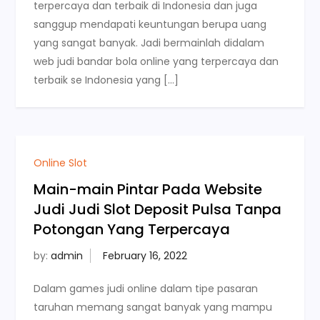
terpercaya dan terbaik di Indonesia dan juga
sanggup mendapati keuntungan berupa uang
yang sangat banyak. Jadi bermainlah didalam
web judi bandar bola online yang terpercaya dan
terbaik se Indonesia yang […]
Online Slot
Main-main Pintar Pada Website
Judi Judi Slot Deposit Pulsa Tanpa
Potongan Yang Terpercaya
by:
admin
Dalam games judi online dalam tipe pasaran
taruhan memang sangat banyak yang mampu