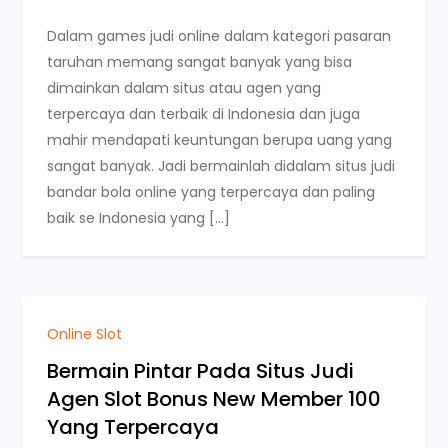
Dalam games judi online dalam kategori pasaran
taruhan memang sangat banyak yang bisa
dimainkan dalam situs atau agen yang
terpercaya dan terbaik di Indonesia dan juga
mahir mendapati keuntungan berupa uang yang
sangat banyak. Jadi bermainlah didalam situs judi
bandar bola online yang terpercaya dan paling
baik se Indonesia yang […]
Online Slot
Bermain Pintar Pada Situs Judi
Agen Slot Bonus New Member 100
Yang Terpercaya