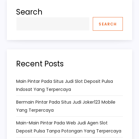
s
Search
t
SEARCH
s
p
a
Recent Posts
g
Main Pintar Pada Situs Judi Slot Deposit Pulsa
Indosat Yang Terpercaya
i
Bermain Pintar Pada Situs Judi Joker123 Mobile
n
Yang Terpercaya
a
Main-Main Pintar Pada Web Judi Agen Slot
Deposit Pulsa Tanpa Potongan Yang Terpercaya
t