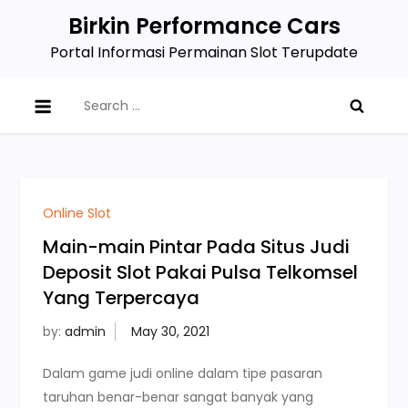
Skip
Birkin Performance Cars
to
Portal Informasi Permainan Slot Terupdate
content
Search
for:
Online Slot
Main-main Pintar Pada Situs Judi
Deposit Slot Pakai Pulsa Telkomsel
Yang Terpercaya
by:
admin
Dalam game judi online dalam tipe pasaran
taruhan benar-benar sangat banyak yang