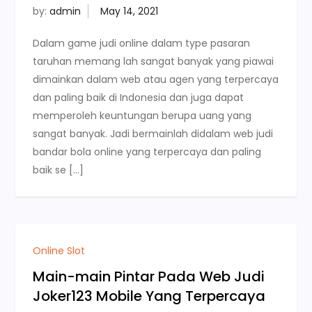
by:
admin
Dalam game judi online dalam type pasaran
taruhan memang lah sangat banyak yang piawai
dimainkan dalam web atau agen yang terpercaya
dan paling baik di Indonesia dan juga dapat
memperoleh keuntungan berupa uang yang
sangat banyak. Jadi bermainlah didalam web judi
bandar bola online yang terpercaya dan paling
baik se […]
Online Slot
Main-main Pintar Pada Web Judi
Joker123 Mobile Yang Terpercaya