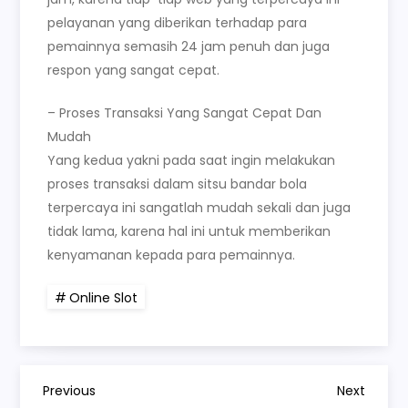
pelayanan yang diberikan terhadap para
pemainnya semasih 24 jam penuh dan juga
respon yang sangat cepat.
– Proses Transaksi Yang Sangat Cepat Dan
Mudah
Yang kedua yakni pada saat ingin melakukan
proses transaksi dalam sitsu bandar bola
terpercaya ini sangatlah mudah sekali dan juga
tidak lama, karena hal ini untuk memberikan
kenyamanan kepada para pemainnya.
Online Slot
P
Previous
Next
Previous
Next