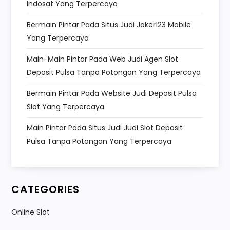
t
Indosat Yang Terpercaya
i
Bermain Pintar Pada Situs Judi Joker123 Mobile
Yang Terpercaya
o
Main-Main Pintar Pada Web Judi Agen Slot
n
Deposit Pulsa Tanpa Potongan Yang Terpercaya
Bermain Pintar Pada Website Judi Deposit Pulsa
Slot Yang Terpercaya
Main Pintar Pada Situs Judi Judi Slot Deposit
Pulsa Tanpa Potongan Yang Terpercaya
CATEGORIES
Online Slot