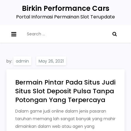
Skip
Birkin Performance Cars
to
Portal Informasi Permainan Slot Terupdate
content
Search
for:
by:
admin
Bermain Pintar Pada Situs Judi
Situs Slot Deposit Pulsa Tanpa
Potongan Yang Terpercaya
Dalam game judi online dalam jenis pasaran
taruhan memang lah sangat banyak yang mahir
dimainkan dalam web atau agen yang