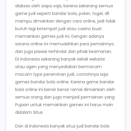
diakses oleh siapa saja, karena sekarang semua
game judi seperti bandar bola, poker, togel, dll
mampu dimainkan dengan cara online, jadi tidak
butuh lagi ketempat judi atau casino buat
memainkan games judi ini. Dengan adanya
sarana online ini memudahkan para pemainnya
dan juga piawai terhindar dari pihak keamanan.
Di Indonesia sekarang banyak sekali website
atau agen yang menyediakan bermacam
macam type peraminan judi, contohnya saja
games bandar bola online. Karena game bandar
bola online ini benar benar ramai dimainkan oleh
semua orang dan juga menjadi permainan yang
Pujaan untuk memainkan games ini harus main
didalam Situs
Dan di Indonesia banyak situs judi bandar bola