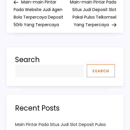
Post
Post
Main-main Pintar
Main-main Pintar Pada
o
Pada Website Judi Agen
Situs Judi Deposit Slot
Bola Terpercaya Deposit
Pakai Pulsa Telkomsel
s
50rb Yang Terpercaya
Yang Terpercaya
t
n
Search
a
SEARCH
v
i
g
Recent Posts
a
Main Pintar Pada Situs Judi Slot Deposit Pulsa