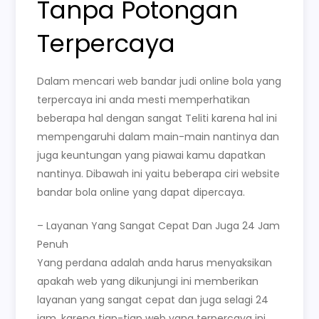
Tanpa Potongan
Terpercaya
Dalam mencari web bandar judi online bola yang
terpercaya ini anda mesti memperhatikan
beberapa hal dengan sangat Teliti karena hal ini
mempengaruhi dalam main-main nantinya dan
juga keuntungan yang piawai kamu dapatkan
nantinya. Dibawah ini yaitu beberapa ciri website
bandar bola online yang dapat dipercaya.
– Layanan Yang Sangat Cepat Dan Juga 24 Jam
Penuh
Yang perdana adalah anda harus menyaksikan
apakah web yang dikunjungi ini memberikan
layanan yang sangat cepat dan juga selagi 24
jam, karena tiap-tiap web yang terpercaya ini