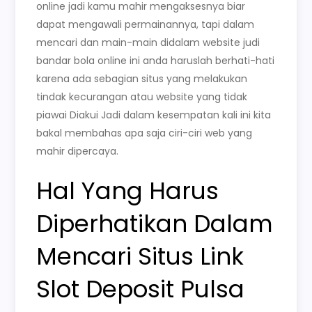
online jadi kamu mahir mengaksesnya biar
dapat mengawali permainannya, tapi dalam
mencari dan main-main didalam website judi
bandar bola online ini anda haruslah berhati-hati
karena ada sebagian situs yang melakukan
tindak kecurangan atau website yang tidak
piawai Diakui Jadi dalam kesempatan kali ini kita
bakal membahas apa saja ciri-ciri web yang
mahir dipercaya.
Hal Yang Harus
Diperhatikan Dalam
Mencari Situs Link
Slot Deposit Pulsa