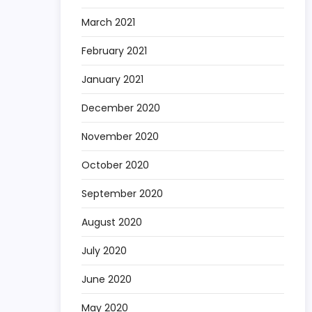
March 2021
February 2021
January 2021
December 2020
November 2020
October 2020
September 2020
August 2020
July 2020
June 2020
May 2020