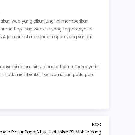
h
kah web yang dikunjungi ini memberikan
rena tiap-tiap website yang terpercaya ini
 24 jam penuh dan juga respon yang sangat
ansaksi dalam sitsu bandar bola terpercaya ini
hal ini utk memberikan kenyamanan pada para
Next
Next
Post
main Pintar Pada Situs Judi Joker123 Mobile Yang