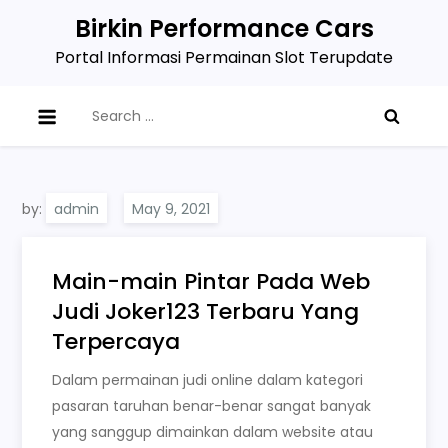
Skip
Birkin Performance Cars
to
Portal Informasi Permainan Slot Terupdate
content
Search
for:
by:
admin
Main-main Pintar Pada Web
Judi Joker123 Terbaru Yang
Terpercaya
Dalam permainan judi online dalam kategori
pasaran taruhan benar-benar sangat banyak
yang sanggup dimainkan dalam website atau