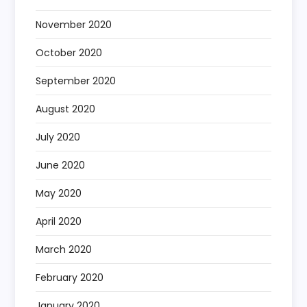
November 2020
October 2020
September 2020
August 2020
July 2020
June 2020
May 2020
April 2020
March 2020
February 2020
January 2020