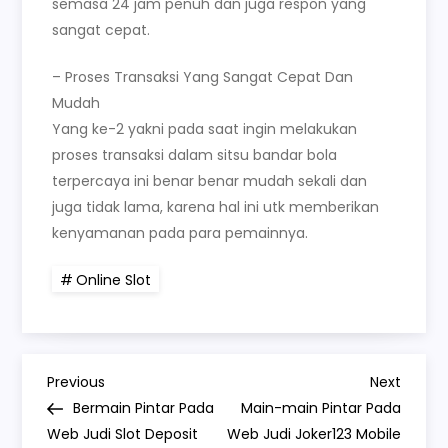
semasa 24 jam penuh dan juga respon yang
sangat cepat.
– Proses Transaksi Yang Sangat Cepat Dan
Mudah
Yang ke-2 yakni pada saat ingin melakukan
proses transaksi dalam sitsu bandar bola
terpercaya ini benar benar mudah sekali dan
juga tidak lama, karena hal ini utk memberikan
kenyamanan pada para pemainnya.
Online Slot
P
Previous
Next
Previous
Next
Post
Post
Bermain Pintar Pada
Main-main Pintar Pada
o
Web Judi Slot Deposit
Web Judi Joker123 Mobile