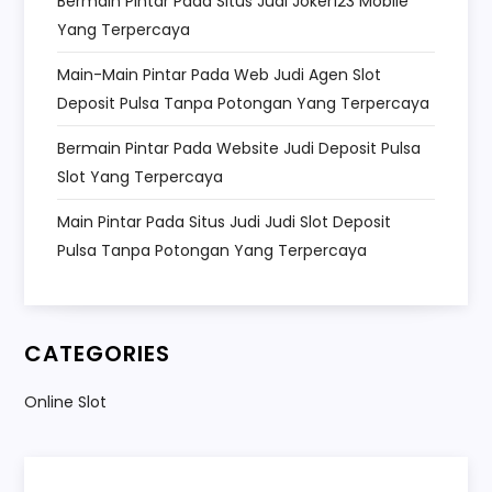
i
Bermain Pintar Pada Situs Judi Joker123 Mobile
Yang Terpercaya
o
Main-Main Pintar Pada Web Judi Agen Slot
n
Deposit Pulsa Tanpa Potongan Yang Terpercaya
Bermain Pintar Pada Website Judi Deposit Pulsa
Slot Yang Terpercaya
Main Pintar Pada Situs Judi Judi Slot Deposit
Pulsa Tanpa Potongan Yang Terpercaya
CATEGORIES
Online Slot