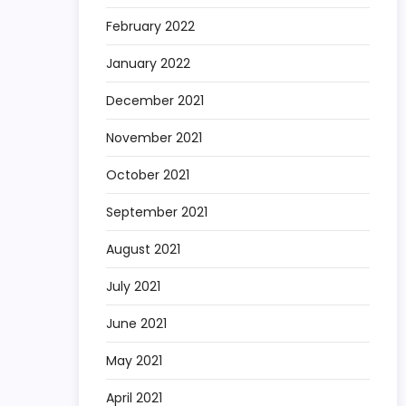
February 2022
January 2022
December 2021
November 2021
October 2021
September 2021
August 2021
July 2021
June 2021
May 2021
April 2021