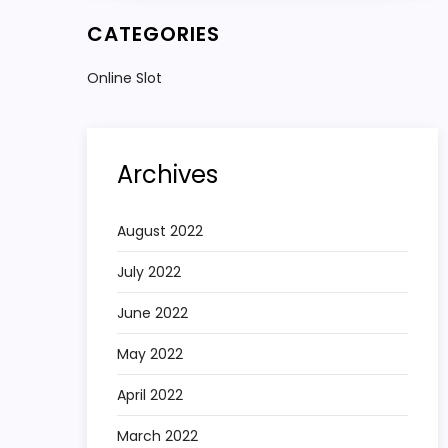
CATEGORIES
Online Slot
Archives
August 2022
July 2022
June 2022
May 2022
April 2022
March 2022