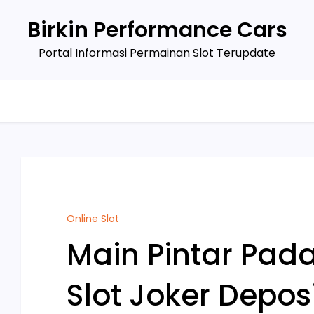
Birkin Performance Cars
Portal Informasi Permainan Slot Terupdate
Online Slot
Main Pintar Pada
Slot Joker Depos