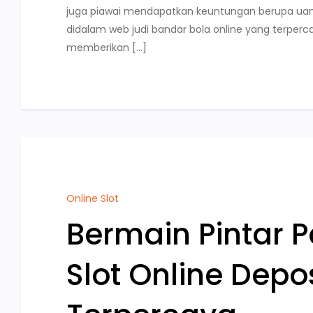
juga piawai mendapatkan keuntungan berupa uan
didalam web judi bandar bola online yang terperc
memberikan […]
Online Slot
Bermain Pintar 
Slot Online Depo