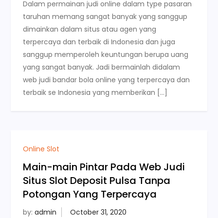
Dalam permainan judi online dalam type pasaran
taruhan memang sangat banyak yang sanggup
dimainkan dalam situs atau agen yang
terpercaya dan terbaik di Indonesia dan juga
sanggup memperoleh keuntungan berupa uang
yang sangat banyak. Jadi bermainlah didalam
web judi bandar bola online yang terpercaya dan
terbaik se Indonesia yang memberikan […]
Online Slot
Main-main Pintar Pada Web Judi
Situs Slot Deposit Pulsa Tanpa
Potongan Yang Terpercaya
by:
admin