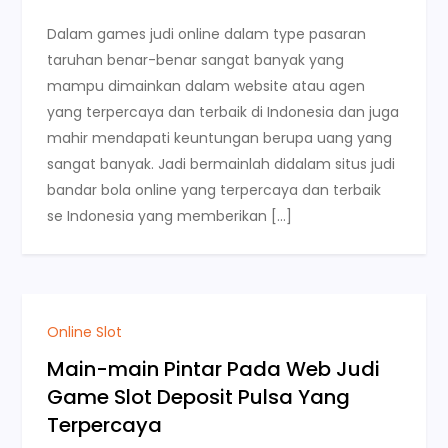
Dalam games judi online dalam type pasaran
taruhan benar-benar sangat banyak yang
mampu dimainkan dalam website atau agen
yang terpercaya dan terbaik di Indonesia dan juga
mahir mendapati keuntungan berupa uang yang
sangat banyak. Jadi bermainlah didalam situs judi
bandar bola online yang terpercaya dan terbaik
se Indonesia yang memberikan […]
Online Slot
Main-main Pintar Pada Web Judi
Game Slot Deposit Pulsa Yang
Terpercaya