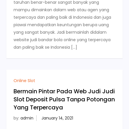
taruhan benar-benar sangat banyak yang
mampu dimainkan dalam web atau agen yang
terpercaya dan paling baik di Indonesia dan juga
piawai mendapatkan keuntungan berupa uang
yang sangat banyak. Jadi bermainlah didalam
website judi bandar bola online yang terpercaya
dan paling baik se Indonesia […]
Online Slot
Bermain Pintar Pada Web Judi Judi
Slot Deposit Pulsa Tanpa Potongan
Yang Terpercaya
by:
admin