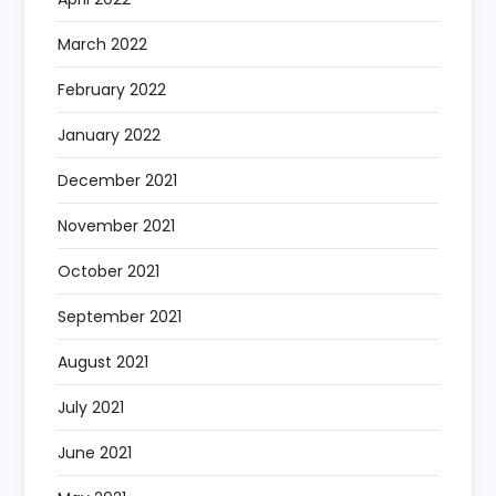
March 2022
February 2022
January 2022
December 2021
November 2021
October 2021
September 2021
August 2021
July 2021
June 2021