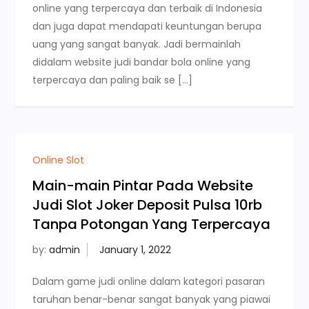
online yang terpercaya dan terbaik di Indonesia
dan juga dapat mendapati keuntungan berupa
uang yang sangat banyak. Jadi bermainlah
didalam website judi bandar bola online yang
terpercaya dan paling baik se […]
Online Slot
Main-main Pintar Pada Website
Judi Slot Joker Deposit Pulsa 10rb
Tanpa Potongan Yang Terpercaya
by:
admin
Dalam game judi online dalam kategori pasaran
taruhan benar-benar sangat banyak yang piawai