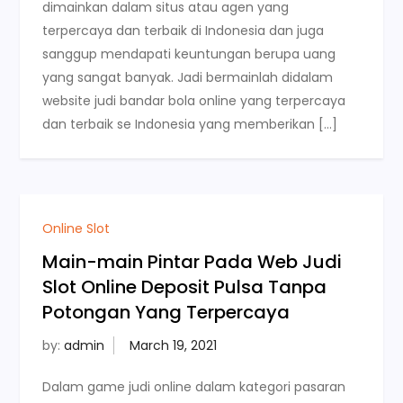
dimainkan dalam situs atau agen yang
terpercaya dan terbaik di Indonesia dan juga
sanggup mendapati keuntungan berupa uang
yang sangat banyak. Jadi bermainlah didalam
website judi bandar bola online yang terpercaya
dan terbaik se Indonesia yang memberikan […]
Online Slot
Main-main Pintar Pada Web Judi
Slot Online Deposit Pulsa Tanpa
Potongan Yang Terpercaya
by:
admin
Dalam game judi online dalam kategori pasaran