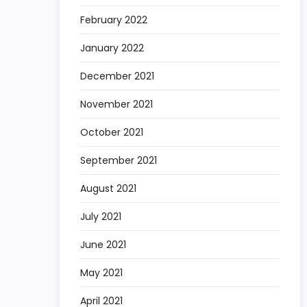
February 2022
January 2022
December 2021
November 2021
October 2021
September 2021
August 2021
July 2021
June 2021
May 2021
April 2021