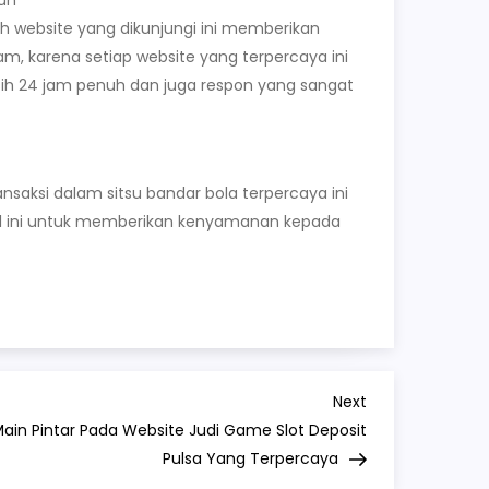
uh
 website yang dikunjungi ini memberikan
m, karena setiap website yang terpercaya ini
ih 24 jam penuh dan juga respon yang sangat
nsaksi dalam sitsu bandar bola terpercaya ini
hal ini untuk memberikan kenyamanan kepada
Next
Next
Post
ain Pintar Pada Website Judi Game Slot Deposit
Pulsa Yang Terpercaya