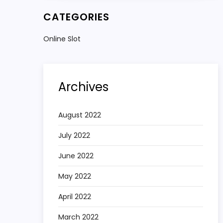
CATEGORIES
Online Slot
Archives
August 2022
July 2022
June 2022
May 2022
April 2022
March 2022