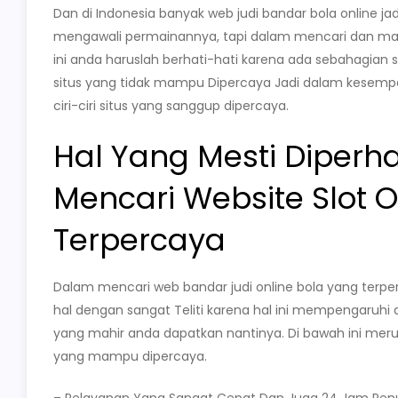
Dan di Indonesia banyak web judi bandar bola online 
mengawali permainannya, tapi dalam mencari dan mai
ini anda haruslah berhati-hati karena ada sebahagian
situs yang tidak mampu Dipercaya Jadi dalam kesempa
ciri-ciri situs yang sanggup dipercaya.
Hal Yang Mesti Diperh
Mencari Website Slot O
Terpercaya
Dalam mencari web bandar judi online bola yang terp
hal dengan sangat Teliti karena hal ini mempengaruh
yang mahir anda dapatkan nantinya. Di bawah ini meru
yang mampu dipercaya.