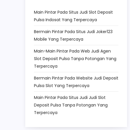
Main Pintar Pada Situs Judi Slot Deposit
Pulsa Indosat Yang Terpercaya
Bermain Pintar Pada Situs Judi Joker123
Mobile Yang Terpercaya
Main-Main Pintar Pada Web Judi Agen
Slot Deposit Pulsa Tanpa Potongan Yang
Terpercaya
Bermain Pintar Pada Website Judi Deposit
Pulsa Slot Yang Terpercaya
Main Pintar Pada Situs Judi Judi Slot
Deposit Pulsa Tanpa Potongan Yang
Terpercaya