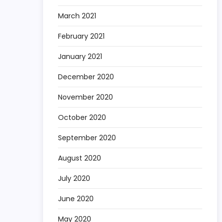
March 2021
February 2021
January 2021
December 2020
November 2020
October 2020
September 2020
August 2020
July 2020
June 2020
May 2020