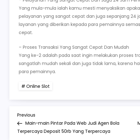
– Pelayanan Yang Sangat Cepat Dan Juga 24 Jam Pen
Yang mula-mula ialah kamu mesti menyaksikan apakah
pelayanan yang sangat cepat dan juga sepanjang 24 ja
layanan yang diberikan kepada para pemainnya semas
cepat.
– Proses Transaksi Yang Sangat Cepat Dan Mudah
Yang ke-2 adalah pada saat ingin melakukan proses tra
sangatlah mudah sekali dan juga tidak lama, karena 
para pemainnya.
Online Slot
P
Previous
Previous
Post
Main-main Pintar Pada Web Judi Agen Bola
M
o
Terpercaya Deposit 50rb Yang Terpercaya