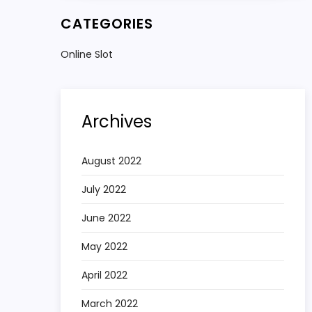
CATEGORIES
Online Slot
Archives
August 2022
July 2022
June 2022
May 2022
April 2022
March 2022