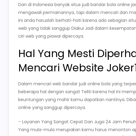
Dan di Indonesia banyak situs judi bandar bola online
mengawali permainannya, tapi dalam mencari dan main
ini anda haruslah berhati-hati karena ada sebagian si
web yang tidak sanggup Diakui Jadi dalam kesempatan 
ciri web yang piawai dipercaya.
Hal Yang Mesti Diperh
Mencari Website Joker
Dalam mencari web bandar judi online bola yang terp
beberapa hal dengan sangat Teliti karena hal ini me
keuntungan yang mahir kamu dapatkan nantinya. Dibawa
online yang sanggup dipercaya.
– Layanan Yang Sangat Cepat Dan Juga 24 Jam Penu
Yang mula-mula merupakan kamu harus menonton apak