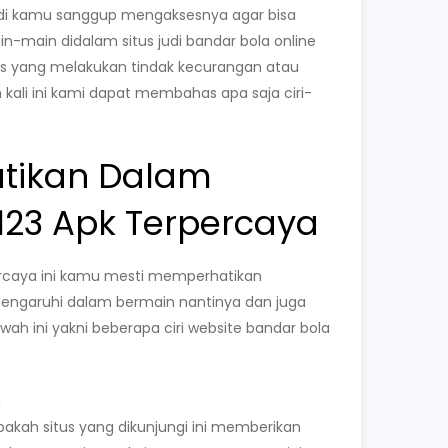
 jadi kamu sanggup mengaksesnya agar bisa
-main didalam situs judi bandar bola online
tus yang melakukan tindak kecurangan atau
kali ini kami dapat membahas apa saja ciri-
atikan Dalam
123 Apk Terpercaya
ercaya ini kamu mesti memperhatikan
mpengaruhi dalam bermain nantinya dan juga
h ini yakni beberapa ciri website bandar bola
h
ah situs yang dikunjungi ini memberikan