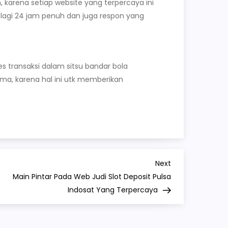
karena setiap website yang terpercaya ini
lagi 24 jam penuh dan juga respon yang
 transaksi dalam sitsu bandar bola
ama, karena hal ini utk memberikan
Next
Next
Post
Main Pintar Pada Web Judi Slot Deposit Pulsa
Indosat Yang Terpercaya