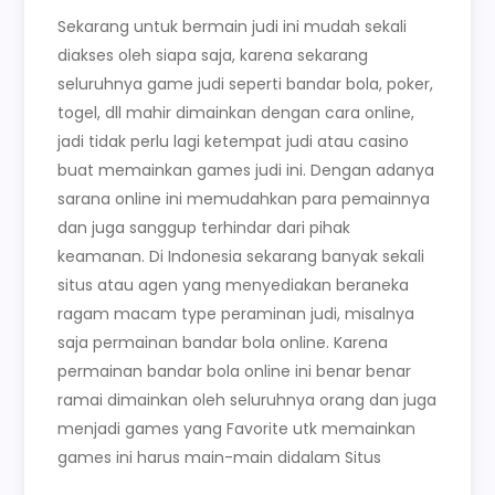
Sekarang untuk bermain judi ini mudah sekali
diakses oleh siapa saja, karena sekarang
seluruhnya game judi seperti bandar bola, poker,
togel, dll mahir dimainkan dengan cara online,
jadi tidak perlu lagi ketempat judi atau casino
buat memainkan games judi ini. Dengan adanya
sarana online ini memudahkan para pemainnya
dan juga sanggup terhindar dari pihak
keamanan. Di Indonesia sekarang banyak sekali
situs atau agen yang menyediakan beraneka
ragam macam type peraminan judi, misalnya
saja permainan bandar bola online. Karena
permainan bandar bola online ini benar benar
ramai dimainkan oleh seluruhnya orang dan juga
menjadi games yang Favorite utk memainkan
games ini harus main-main didalam Situs