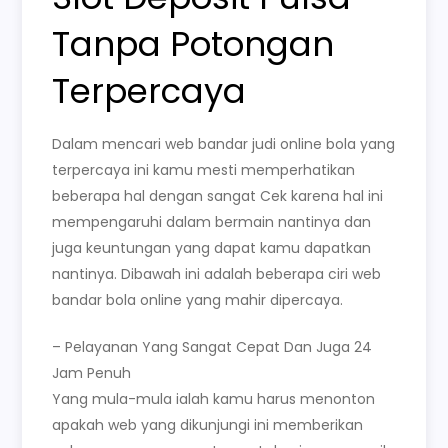
Tanpa Potongan
Terpercaya
Dalam mencari web bandar judi online bola yang
terpercaya ini kamu mesti memperhatikan
beberapa hal dengan sangat Cek karena hal ini
mempengaruhi dalam bermain nantinya dan
juga keuntungan yang dapat kamu dapatkan
nantinya. Dibawah ini adalah beberapa ciri web
bandar bola online yang mahir dipercaya.
– Pelayanan Yang Sangat Cepat Dan Juga 24
Jam Penuh
Yang mula-mula ialah kamu harus menonton
apakah web yang dikunjungi ini memberikan