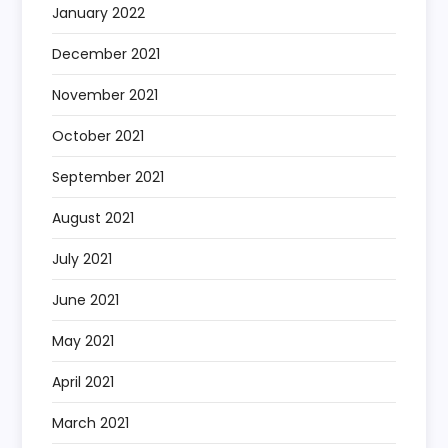
January 2022
December 2021
November 2021
October 2021
September 2021
August 2021
July 2021
June 2021
May 2021
April 2021
March 2021