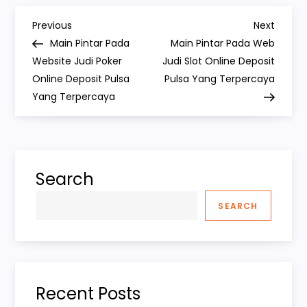
P
Previous
Next
Previous
Next
Post
Post
Main Pintar Pada
Main Pintar Pada Web
o
Website Judi Poker
Judi Slot Online Deposit
Online Deposit Pulsa
Pulsa Yang Terpercaya
s
Yang Terpercaya
t
n
Search
a
SEARCH
v
i
g
Recent Posts