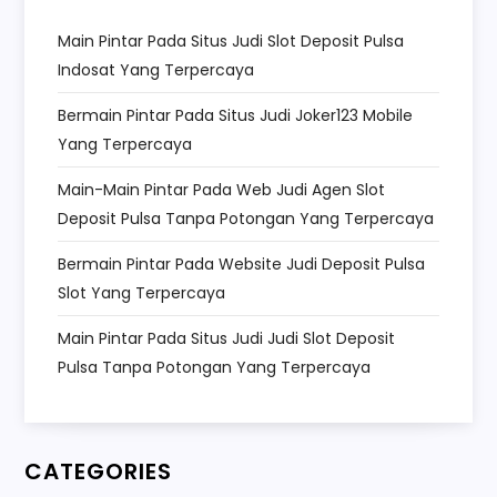
a
Main Pintar Pada Situs Judi Slot Deposit Pulsa
t
Indosat Yang Terpercaya
i
Bermain Pintar Pada Situs Judi Joker123 Mobile
Yang Terpercaya
o
Main-Main Pintar Pada Web Judi Agen Slot
n
Deposit Pulsa Tanpa Potongan Yang Terpercaya
Bermain Pintar Pada Website Judi Deposit Pulsa
Slot Yang Terpercaya
Main Pintar Pada Situs Judi Judi Slot Deposit
Pulsa Tanpa Potongan Yang Terpercaya
CATEGORIES