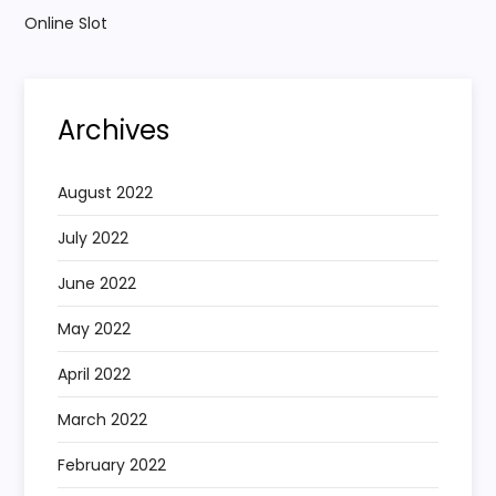
Online Slot
Archives
August 2022
July 2022
June 2022
May 2022
April 2022
March 2022
February 2022