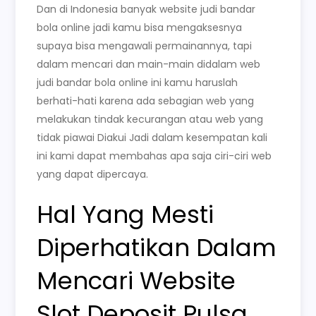
Dan di Indonesia banyak website judi bandar
bola online jadi kamu bisa mengaksesnya
supaya bisa mengawali permainannya, tapi
dalam mencari dan main-main didalam web
judi bandar bola online ini kamu haruslah
berhati-hati karena ada sebagian web yang
melakukan tindak kecurangan atau web yang
tidak piawai Diakui Jadi dalam kesempatan kali
ini kami dapat membahas apa saja ciri-ciri web
yang dapat dipercaya.
Hal Yang Mesti
Diperhatikan Dalam
Mencari Website
Slot Deposit Pulsa