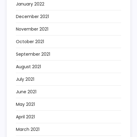
January 2022
December 2021
November 2021
October 2021
September 2021
August 2021
July 2021
June 2021
May 2021
April 2021
March 2021