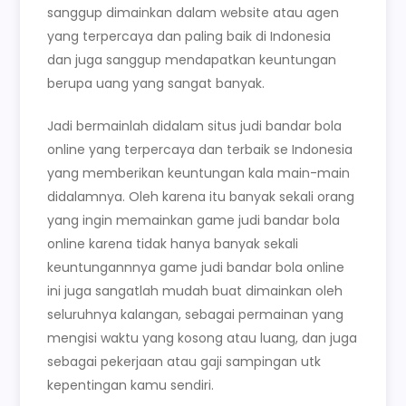
sanggup dimainkan dalam website atau agen
yang terpercaya dan paling baik di Indonesia
dan juga sanggup mendapatkan keuntungan
berupa uang yang sangat banyak.
Jadi bermainlah didalam situs judi bandar bola
online yang terpercaya dan terbaik se Indonesia
yang memberikan keuntungan kala main-main
didalamnya. Oleh karena itu banyak sekali orang
yang ingin memainkan game judi bandar bola
online karena tidak hanya banyak sekali
keuntungannnya game judi bandar bola online
ini juga sangatlah mudah buat dimainkan oleh
seluruhnya kalangan, sebagai permainan yang
mengisi waktu yang kosong atau luang, dan juga
sebagai pekerjaan atau gaji sampingan utk
kepentingan kamu sendiri.