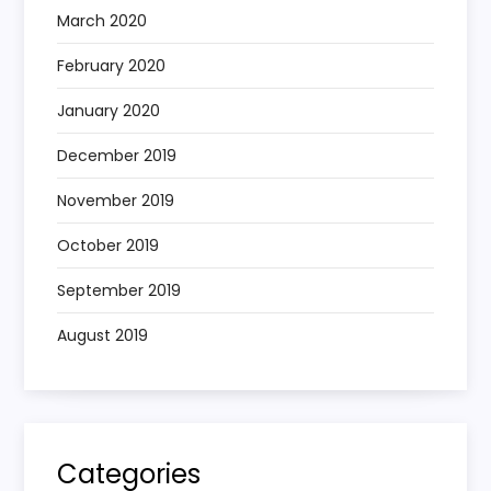
March 2020
February 2020
January 2020
December 2019
November 2019
October 2019
September 2019
August 2019
Categories