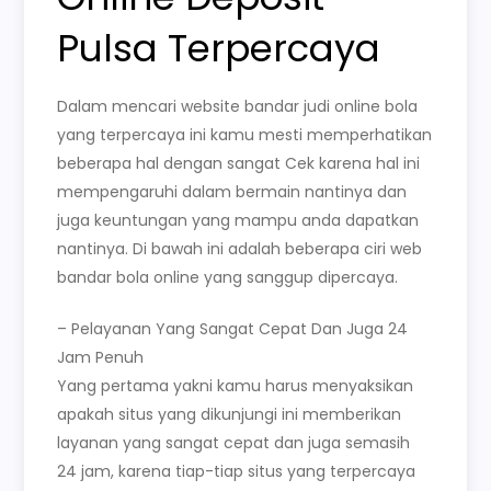
Pulsa Terpercaya
Dalam mencari website bandar judi online bola
yang terpercaya ini kamu mesti memperhatikan
beberapa hal dengan sangat Cek karena hal ini
mempengaruhi dalam bermain nantinya dan
juga keuntungan yang mampu anda dapatkan
nantinya. Di bawah ini adalah beberapa ciri web
bandar bola online yang sanggup dipercaya.
– Pelayanan Yang Sangat Cepat Dan Juga 24
Jam Penuh
Yang pertama yakni kamu harus menyaksikan
apakah situs yang dikunjungi ini memberikan
layanan yang sangat cepat dan juga semasih
24 jam, karena tiap-tiap situs yang terpercaya