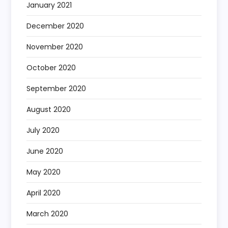
January 2021
December 2020
November 2020
October 2020
September 2020
August 2020
July 2020
June 2020
May 2020
April 2020
March 2020