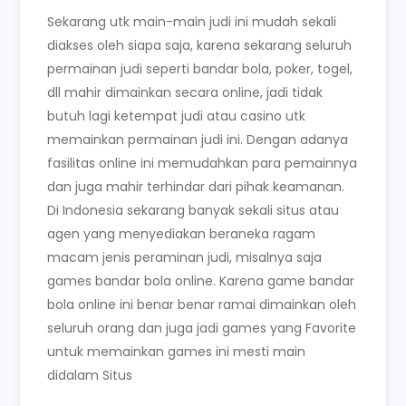
Sekarang utk main-main judi ini mudah sekali
diakses oleh siapa saja, karena sekarang seluruh
permainan judi seperti bandar bola, poker, togel,
dll mahir dimainkan secara online, jadi tidak
butuh lagi ketempat judi atau casino utk
memainkan permainan judi ini. Dengan adanya
fasilitas online ini memudahkan para pemainnya
dan juga mahir terhindar dari pihak keamanan.
Di Indonesia sekarang banyak sekali situs atau
agen yang menyediakan beraneka ragam
macam jenis peraminan judi, misalnya saja
games bandar bola online. Karena game bandar
bola online ini benar benar ramai dimainkan oleh
seluruh orang dan juga jadi games yang Favorite
untuk memainkan games ini mesti main
didalam Situs