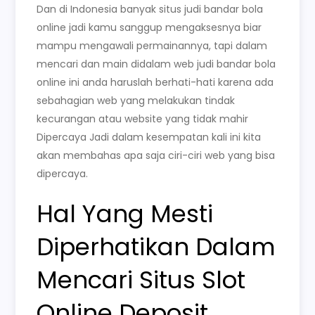
Dan di Indonesia banyak situs judi bandar bola
online jadi kamu sanggup mengaksesnya biar
mampu mengawali permainannya, tapi dalam
mencari dan main didalam web judi bandar bola
online ini anda haruslah berhati-hati karena ada
sebahagian web yang melakukan tindak
kecurangan atau website yang tidak mahir
Dipercaya Jadi dalam kesempatan kali ini kita
akan membahas apa saja ciri-ciri web yang bisa
dipercaya.
Hal Yang Mesti
Diperhatikan Dalam
Mencari Situs Slot
Online Deposit