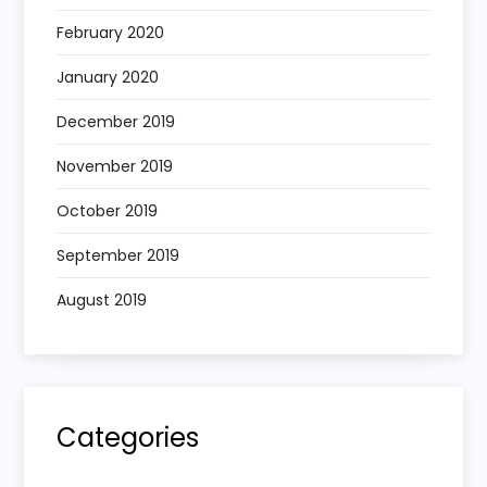
February 2020
January 2020
December 2019
November 2019
October 2019
September 2019
August 2019
Categories