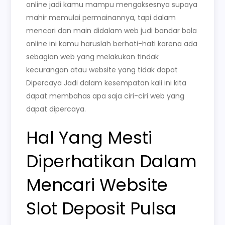
online jadi kamu mampu mengaksesnya supaya
mahir memulai permainannya, tapi dalam
mencari dan main didalam web judi bandar bola
online ini kamu haruslah berhati-hati karena ada
sebagian web yang melakukan tindak
kecurangan atau website yang tidak dapat
Dipercaya Jadi dalam kesempatan kali ini kita
dapat membahas apa saja ciri-ciri web yang
dapat dipercaya.
Hal Yang Mesti
Diperhatikan Dalam
Mencari Website
Slot Deposit Pulsa