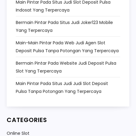
t
Main Pintar Pada Situs Judi Slot Deposit Pulsa
Indosat Yang Terpercaya
i
Bermain Pintar Pada Situs Judi Joker123 Mobile
o
Yang Terpercaya
n
Main-Main Pintar Pada Web Judi Agen Slot
Deposit Pulsa Tanpa Potongan Yang Terpercaya
Bermain Pintar Pada Website Judi Deposit Pulsa
Slot Yang Terpercaya
Main Pintar Pada Situs Judi Judi Slot Deposit
Pulsa Tanpa Potongan Yang Terpercaya
CATEGORIES
Online Slot