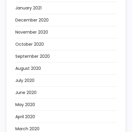
January 2021
December 2020
November 2020
October 2020
September 2020
August 2020
July 2020
June 2020
May 2020
April 2020
March 2020