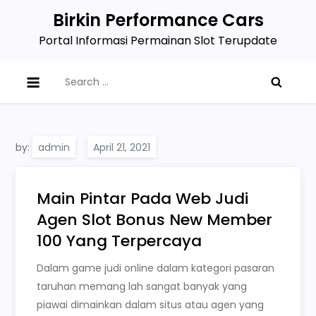
Skip
Birkin Performance Cars
to
Portal Informasi Permainan Slot Terupdate
content
Search
for:
by:
admin
Main Pintar Pada Web Judi
Agen Slot Bonus New Member
100 Yang Terpercaya
Dalam game judi online dalam kategori pasaran
taruhan memang lah sangat banyak yang
piawai dimainkan dalam situs atau agen yang