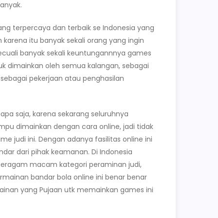
anyak.
yang terpercaya dan terbaik se Indonesia yang
arena itu banyak sekali orang yang ingin
ecuali banyak sekali keuntungannnya games
tuk dimainkan oleh semua kalangan, sebagai
 sebagai pekerjaan atau penghasilan
siapa saja, karena sekarang seluruhnya
ampu dimainkan dengan cara online, jadi tidak
 judi ini. Dengan adanya fasilitas online ini
ar dari pihak keamanan. Di Indonesia
 beragam macam kategori peraminan judi,
rmainan bandar bola online ini benar benar
rmainan yang Pujaan utk memainkan games ini