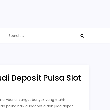
Search
for:
di Deposit Pulsa Slot
enar-benar sangat banyak yang mahir
n paling baik di Indonesia dan juga dapat