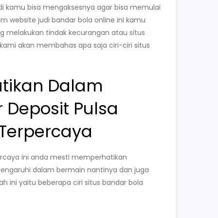
 jadi kamu bisa mengaksesnya agar bisa memulai
 website judi bandar bola online ini kamu
ng melakukan tindak kecurangan atau situs
 kami akan membahas apa saja ciri-ciri situs
atikan Dalam
 Deposit Pulsa
Terpercaya
percaya ini anda mesti memperhatikan
mpengaruhi dalam bermain nantinya dan juga
ini yaitu beberapa ciri situs bandar bola