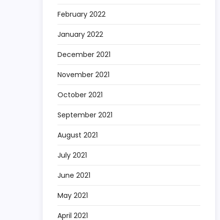
February 2022
January 2022
December 2021
November 2021
October 2021
September 2021
August 2021
July 2021
June 2021
May 2021
April 2021