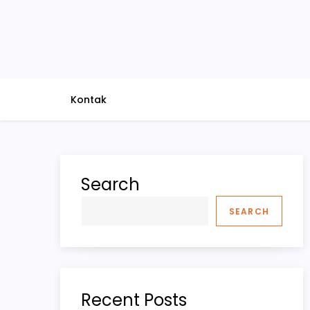
Skip
to
content
Kontak
Search
SEARCH
Recent Posts