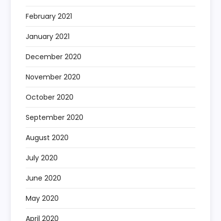
February 2021
January 2021
December 2020
November 2020
October 2020
September 2020
August 2020
July 2020
June 2020
May 2020
April 2020