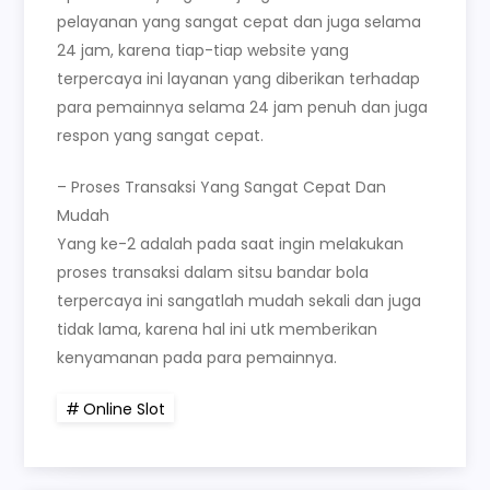
pelayanan yang sangat cepat dan juga selama
24 jam, karena tiap-tiap website yang
terpercaya ini layanan yang diberikan terhadap
para pemainnya selama 24 jam penuh dan juga
respon yang sangat cepat.
– Proses Transaksi Yang Sangat Cepat Dan
Mudah
Yang ke-2 adalah pada saat ingin melakukan
proses transaksi dalam sitsu bandar bola
terpercaya ini sangatlah mudah sekali dan juga
tidak lama, karena hal ini utk memberikan
kenyamanan pada para pemainnya.
Online Slot