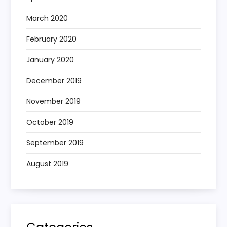
March 2020
February 2020
January 2020
December 2019
November 2019
October 2019
September 2019
August 2019