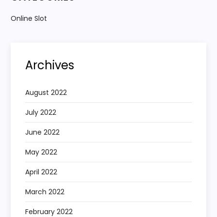
Online Slot
Archives
August 2022
July 2022
June 2022
May 2022
April 2022
March 2022
February 2022