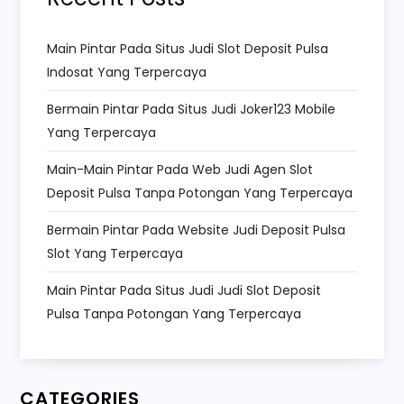
a
t
Main Pintar Pada Situs Judi Slot Deposit Pulsa
Indosat Yang Terpercaya
i
Bermain Pintar Pada Situs Judi Joker123 Mobile
o
Yang Terpercaya
n
Main-Main Pintar Pada Web Judi Agen Slot
Deposit Pulsa Tanpa Potongan Yang Terpercaya
Bermain Pintar Pada Website Judi Deposit Pulsa
Slot Yang Terpercaya
Main Pintar Pada Situs Judi Judi Slot Deposit
Pulsa Tanpa Potongan Yang Terpercaya
CATEGORIES