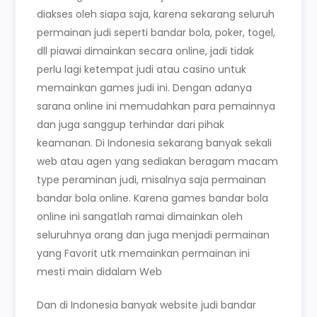
diakses oleh siapa saja, karena sekarang seluruh
permainan judi seperti bandar bola, poker, togel,
dll piawai dimainkan secara online, jadi tidak
perlu lagi ketempat judi atau casino untuk
memainkan games judi ini. Dengan adanya
sarana online ini memudahkan para pemainnya
dan juga sanggup terhindar dari pihak
keamanan. Di Indonesia sekarang banyak sekali
web atau agen yang sediakan beragam macam
type peraminan judi, misalnya saja permainan
bandar bola online. Karena games bandar bola
online ini sangatlah ramai dimainkan oleh
seluruhnya orang dan juga menjadi permainan
yang Favorit utk memainkan permainan ini
mesti main didalam Web
Dan di Indonesia banyak website judi bandar