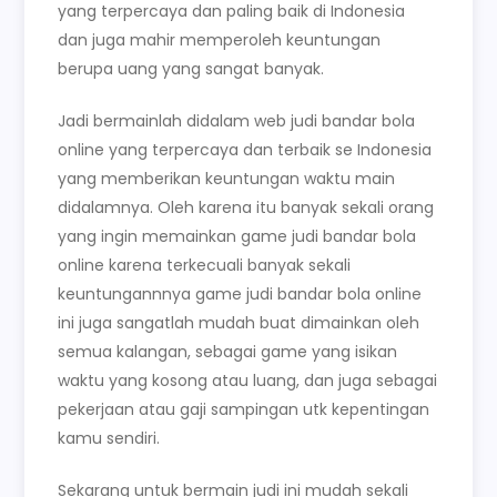
yang terpercaya dan paling baik di Indonesia
dan juga mahir memperoleh keuntungan
berupa uang yang sangat banyak.
Jadi bermainlah didalam web judi bandar bola
online yang terpercaya dan terbaik se Indonesia
yang memberikan keuntungan waktu main
didalamnya. Oleh karena itu banyak sekali orang
yang ingin memainkan game judi bandar bola
online karena terkecuali banyak sekali
keuntungannnya game judi bandar bola online
ini juga sangatlah mudah buat dimainkan oleh
semua kalangan, sebagai game yang isikan
waktu yang kosong atau luang, dan juga sebagai
pekerjaan atau gaji sampingan utk kepentingan
kamu sendiri.
Sekarang untuk bermain judi ini mudah sekali