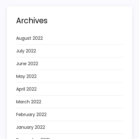
Archives
August 2022
July 2022
June 2022
May 2022
April 2022
March 2022
February 2022
January 2022