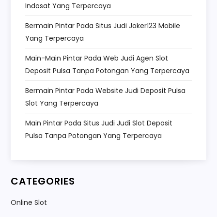
Indosat Yang Terpercaya
i
Bermain Pintar Pada Situs Judi Joker123 Mobile
o
Yang Terpercaya
n
Main-Main Pintar Pada Web Judi Agen Slot
Deposit Pulsa Tanpa Potongan Yang Terpercaya
Bermain Pintar Pada Website Judi Deposit Pulsa
Slot Yang Terpercaya
Main Pintar Pada Situs Judi Judi Slot Deposit
Pulsa Tanpa Potongan Yang Terpercaya
CATEGORIES
Online Slot