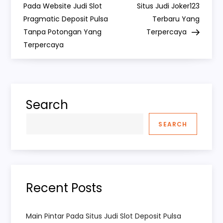
o
Pada Website Judi Slot
Situs Judi Joker123
Pragmatic Deposit Pulsa
Terbaru Yang
s
Tanpa Potongan Yang
Terpercaya
Terpercaya
t
n
a
Search
v
SEARCH
i
g
Recent Posts
a
t
Main Pintar Pada Situs Judi Slot Deposit Pulsa