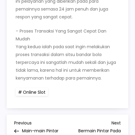
ini pelayanan yang diberikan pada para
pemainnya semasa 24 jam penuh dan juga
respon yang sangat cepat.
– Proses Transaksi Yang Sangat Cepat Dan
Mudah
Yang kedua ialah pada saat ingin melakukan
proses transaksi dalam sitsu bandar bola
terpercaya ini sangatlah mudah sekali dan juga
tidak lama, karena hal ini untuk memberikan
kenyamanan terhadap para pemainnya.
Online Slot
P
Previous
Next
Previous
Next
Post
Post
Main-main Pintar
Bermain Pintar Pada