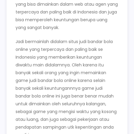
yang bisa dimainkan dalam web atau agen yang
terpercaya dan paling baik di Indonesia dan juga
bisa memperoleh keuntungan berupa uang
yang sangat banyak.
Jadi bermainlah didalam situs judi bandar bola
online yang terpercaya dan paling baik se
Indonesia yang memberikan keuntungan
diwaktu main didalamnya. Oleh karena itu
banyak sekali orang yang ingin memainkan
game judi bandar bola online karena selain
banyak sekali keuntungannnya game judi
bandar bola online ini juga benar benar mudah
untuk dimainkan oleh seluruhnya kalangan,
sebagai game yang mengisi waktu yang kosong
atau luang, dan juga sebagai pekerjaan atau
pendapatan sampingan utk kepentingan anda