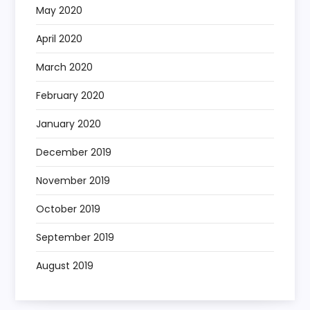
May 2020
April 2020
March 2020
February 2020
January 2020
December 2019
November 2019
October 2019
September 2019
August 2019