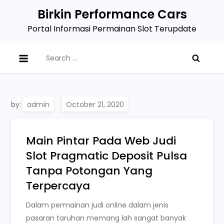
Skip
Birkin Performance Cars
to
Portal Informasi Permainan Slot Terupdate
content
Search
for:
by:
admin
Main Pintar Pada Web Judi
Slot Pragmatic Deposit Pulsa
Tanpa Potongan Yang
Terpercaya
Dalam permainan judi online dalam jenis
pasaran taruhan memang lah sangat banyak