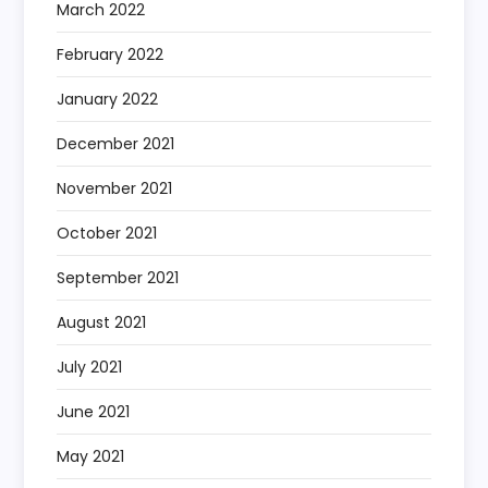
March 2022
February 2022
January 2022
December 2021
November 2021
October 2021
September 2021
August 2021
July 2021
June 2021
May 2021