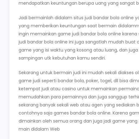
mendapatkan keuntungan berupa uang yang sangat b
Jadi bermainlah didalam situs judi bandar bola online 
yang memberikan keuntungan saat bermain didalamnya.
ingin memainkan game judi bandar bola online karena
judi bandar bola online ini juga sangatlah mudah buat
game yang isi waktu yang kosong atau luang, dan juga
sampingan utk kebutuhan kamu sendiri.
Sekarang untuk bermain judi ini mudah sekali diakses o
game judi seperti bandar bola, poker, togel, dll bisa dim
ketempat judi atau casino untuk memainkan permainan 
memudahkan para pemainnya dan juga sanggup terhind
sekarang banyak sekali web atau agen yang sediakan
contohnya saja games bandar bola online. Karena game
dimainkan oleh semua orang dan juga jadi game yang
main didalam Web