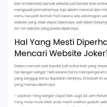
Dan di Indonesia banyak website judi bandar bola onli
mengawali permainannya, tapi dalam mencari dan main 
kamu haruslah berhati-hati karena ada sebahagian w
website yang tidak dapat Dipercaya Jadi dalam kesemp
ciri-ciri website yang piawai dipercaya.
Hal Yang Mesti Diperh
Mencari Website Joker1
Dalam mencari web bandar judi online bola yang terp
hal dengan sangat Teliti karena hal ini mempengaruh
yang sanggup kamu dapatkan nantinya. Di bawah ini ada
yang mampu dipercaya.
– Layanan Yang Sangat Cepat Dan Juga 24 Jam Penu
Yang mula-mula ialah anda mesti melihat apakah webs