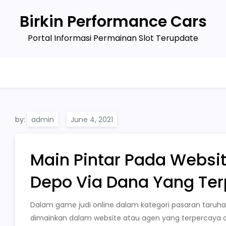
Birkin Performance Cars
Portal Informasi Permainan Slot Terupdate
by:
admin
Main Pintar Pada Websit
Depo Via Dana Yang Te
Dalam game judi online dalam kategori pasaran tar
dimainkan dalam website atau agen yang terpercaya dan