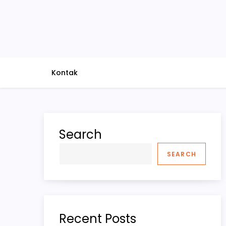
Skip
to
content
Kontak
Search
SEARCH
Recent Posts