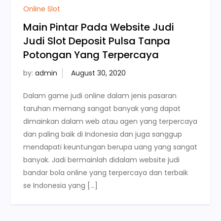
Online Slot
Main Pintar Pada Website Judi
Judi Slot Deposit Pulsa Tanpa
Potongan Yang Terpercaya
by:
admin
Dalam game judi online dalam jenis pasaran
taruhan memang sangat banyak yang dapat
dimainkan dalam web atau agen yang terpercaya
dan paling baik di Indonesia dan juga sanggup
mendapati keuntungan berupa uang yang sangat
banyak. Jadi bermainlah didalam website judi
bandar bola online yang terpercaya dan terbaik
se Indonesia yang […]