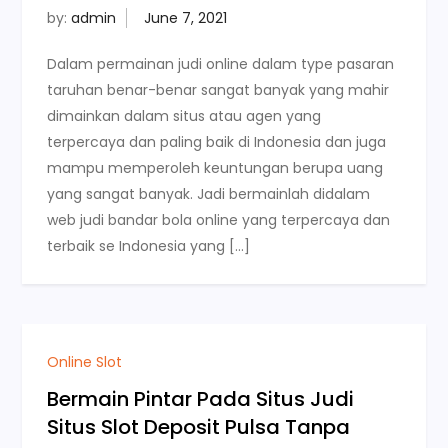
by:
admin
Dalam permainan judi online dalam type pasaran
taruhan benar-benar sangat banyak yang mahir
dimainkan dalam situs atau agen yang
terpercaya dan paling baik di Indonesia dan juga
mampu memperoleh keuntungan berupa uang
yang sangat banyak. Jadi bermainlah didalam
web judi bandar bola online yang terpercaya dan
terbaik se Indonesia yang […]
Online Slot
Bermain Pintar Pada Situs Judi
Situs Slot Deposit Pulsa Tanpa