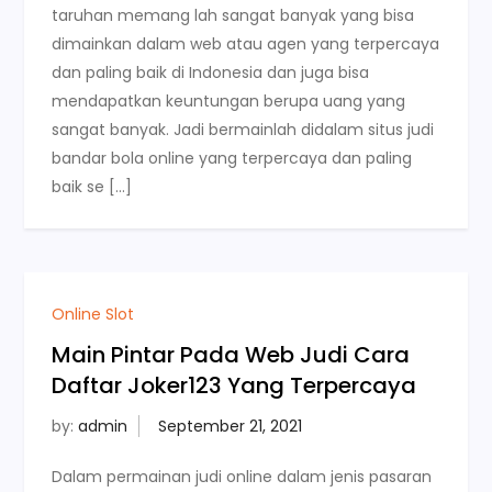
taruhan memang lah sangat banyak yang bisa
dimainkan dalam web atau agen yang terpercaya
dan paling baik di Indonesia dan juga bisa
mendapatkan keuntungan berupa uang yang
sangat banyak. Jadi bermainlah didalam situs judi
bandar bola online yang terpercaya dan paling
baik se […]
Online Slot
Main Pintar Pada Web Judi Cara
Daftar Joker123 Yang Terpercaya
by:
admin
Dalam permainan judi online dalam jenis pasaran