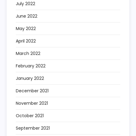
July 2022
June 2022
May 2022
April 2022
March 2022
February 2022
January 2022
December 2021
November 2021
October 2021
September 2021