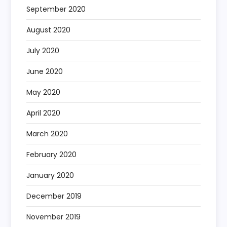
September 2020
August 2020
July 2020
June 2020
May 2020
April 2020
March 2020
February 2020
January 2020
December 2019
November 2019