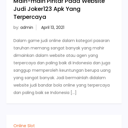
Main-main Pintar Pada Website
Judi Joker123 Apk Yang
Terpercaya
by:
admin
Dalam game judi online dalam kategori pasaran
taruhan memang sangat banyak yang mahir
dimainkan dalam website atau agen yang
terpercaya dan paling baik di Indonesia dan juga
sanggup memperoleh keuntungan berupa uang
yang sangat banyak. Jadi bermainlah didalam
website judi bandar bola online yang terpercaya
dan paling baik se Indonesia […]
Online Slot