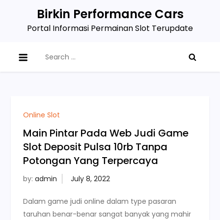
Skip
Birkin Performance Cars
to
Portal Informasi Permainan Slot Terupdate
content
Search
for:
Online Slot
Main Pintar Pada Web Judi Game
Slot Deposit Pulsa 10rb Tanpa
Potongan Yang Terpercaya
by:
admin
Dalam game judi online dalam type pasaran
taruhan benar-benar sangat banyak yang mahir